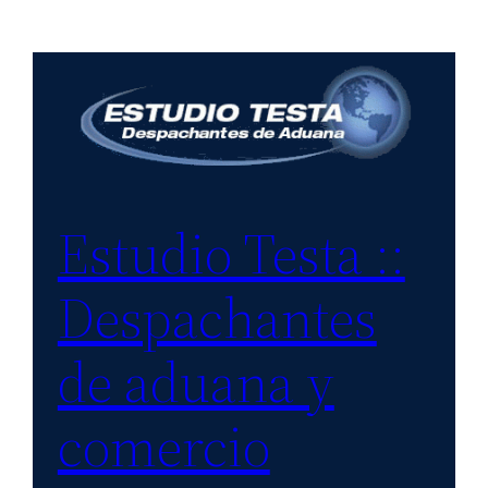
Saltar
al
contenido
Estudio Testa ::
Despachantes
de aduana y
comercio